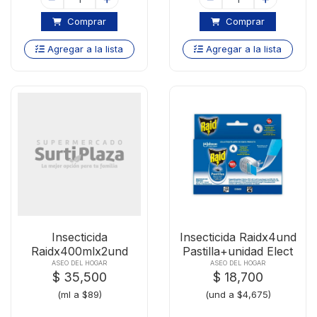
Comprar
Comprar
Agregar a la lista
Agregar a la lista
Insecticida
Insecticida Raidx4und
Raidx400mlx2und
Pastilla+unidad Elect
Max
ASEO DEL HOGAR
ASEO DEL HOGAR
$ 35,500
$ 18,700
(ml a $89)
(und a $4,675)