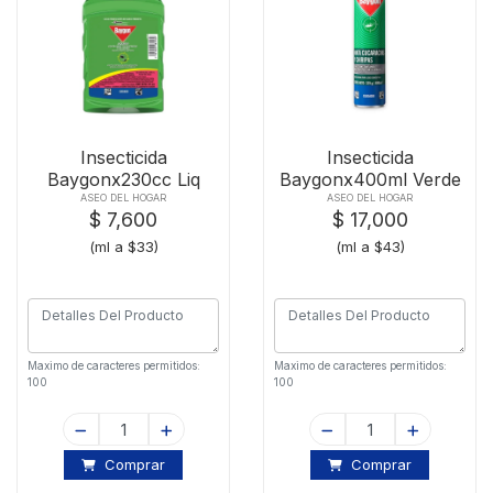
Insecticida
Insecticida
Baygonx230cc Liq
Baygonx400ml Verde
Insec-vol-rast
Rastreros
ASEO DEL HOGAR
ASEO DEL HOGAR
$ 7,600
$ 17,000
(ml a $33)
(ml a $43)
Maximo de caracteres permitidos:
Maximo de caracteres permitidos:
100
100
Comprar
Comprar