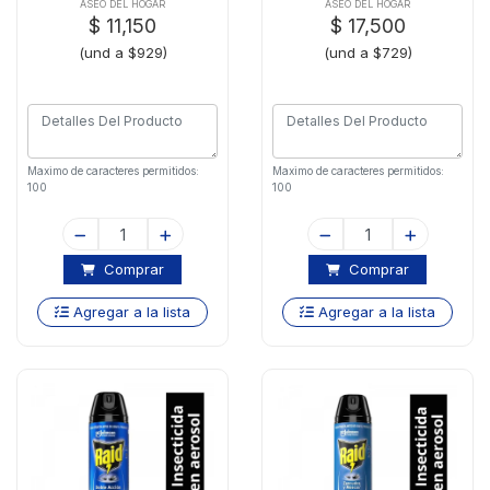
Noches
ASEO DEL HOGAR
ASEO DEL HOGAR
$ 11,150
$ 17,500
(und a $929)
(und a $729)
Maximo de caracteres permitidos:
Maximo de caracteres permitidos:
100
100
Comprar
Comprar
Agregar a la lista
Agregar a la lista