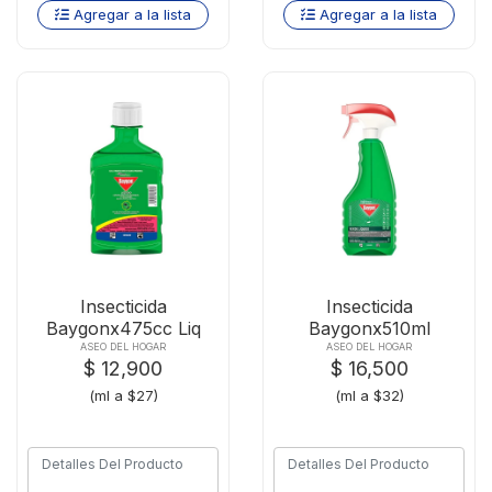
Agregar a la lista
Agregar a la lista
Insecticida
Insecticida
Baygonx475cc Liq
Baygonx510ml
Vol-rast
Rastreros-voladores
ASEO DEL HOGAR
ASEO DEL HOGAR
$ 12,900
$ 16,500
(ml a $27)
(ml a $32)