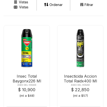
Vistas
Ordenar
Filtrar
Vistas
Insec Total
Insecticida Accion
Baygonx226 Ml
Total Raidx400 Ml
ASEO DEL HOGAR
ASEO DEL HOGAR
$ 10,900
$ 22,850
(ml a $48)
(ml a $57)