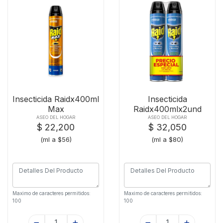
Insecticida Raidx400ml
Insecticida
Max
Raidx400mlx2und
Elimina Voladores
ASEO DEL HOGAR
ASEO DEL HOGAR
$ 22,200
$ 32,050
(ml a $56)
(ml a $80)
Maximo de caracteres permitidos:
Maximo de caracteres permitidos:
100
100