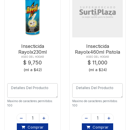
Insecticida
Insecticida
Rayolx230ml
Rayolx460ml Pistola
Voladores Spray
Liq Vol-rast
ASEO DEL HOGAR
ASEO DEL HOGAR
$ 9,750
$ 11,000
(ml a $42)
(ml a $24)
Maximo de caracteres permitidos:
Maximo de caracteres permitidos:
100
100
Comprar
Comprar