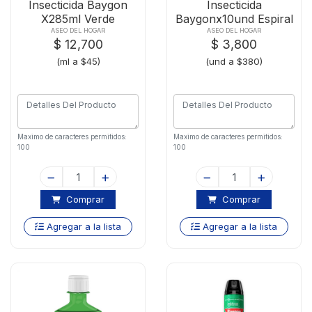
Insecticida Baygon
Insecticida
X285ml Verde
Baygonx10und Espiral
Rastreros
C-base Metal
ASEO DEL HOGAR
ASEO DEL HOGAR
$ 12,700
$ 3,800
(ml a $45)
(und a $380)
Maximo de caracteres permitidos:
Maximo de caracteres permitidos:
100
100
Comprar
Comprar
Agregar a la lista
Agregar a la lista