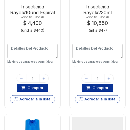
Insecticida
Insecticida
Rayolx10und Espiral
Rayolx230ml
Vol
Matatodo Spray
ASEO DEL HOGAR
ASEO DEL HOGAR
$ 4,400
$ 10,850
(und a $440)
(ml a $47)
Maximo de caracteres permitidos:
Maximo de caracteres permitidos:
100
100
Comprar
Comprar
Agregar a la lista
Agregar a la lista