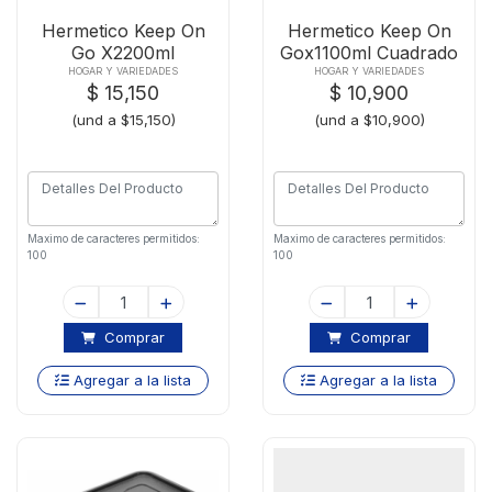
Hermetico Keep On
Hermetico Keep On
Go X2200ml
Gox1100ml Cuadrado
Rectangular
HOGAR Y VARIEDADES
HOGAR Y VARIEDADES
$ 15,150
$ 10,900
(und a $15,150)
(und a $10,900)
Maximo de caracteres permitidos:
Maximo de caracteres permitidos:
100
100
Comprar
Comprar
Agregar a la lista
Agregar a la lista