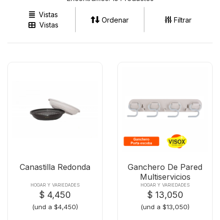
Vistas
Ordenar
Filtrar
Vistas
Canastilla Redonda
Ganchero De Pared
Multiservicios
HOGAR Y VARIEDADES
HOGAR Y VARIEDADES
$ 4,450
$ 13,050
(und a $4,450)
(und a $13,050)