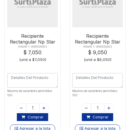
Recipiente
Recipiente
Rectangular Np Star
Rectangular Np Star
1000 Ml
2000 Ml
HOGAR Y VARIEDADES
HOGAR Y VARIEDADES
$ 7,050
$ 9,050
(und a $7,050)
(und a $9,050)
Maximo de caracteres permitidos:
Maximo de caracteres permitidos:
100
100
Comprar
Comprar
Agregar a la lista
Agregar a la lista