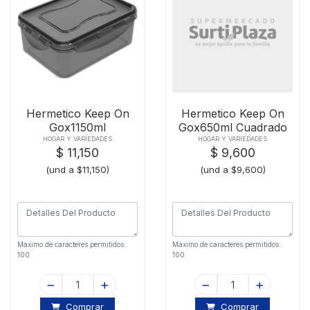
Hermetico Keep On
Hermetico Keep On
Gox1150ml
Gox650ml Cuadrado
Rectangular
HOGAR Y VARIEDADES
HOGAR Y VARIEDADES
$ 11,150
$ 9,600
(und a $11,150)
(und a $9,600)
Maximo de caracteres permitidos:
Maximo de caracteres permitidos:
100
100
Comprar
Comprar