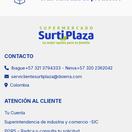
Ventas Neiva
(57) 3202362042
CONTACTO
Ibague+57 321 3794333
-
Neiva+57 320 2362042
serviclientesurtiplaza@dsierra.com
Colombia
ATENCIÓN AL CLIENTE
Tu Cuenta
Superintendencia de industria y comercio -SIC
PQRS - Radica o consulta tu solicitud