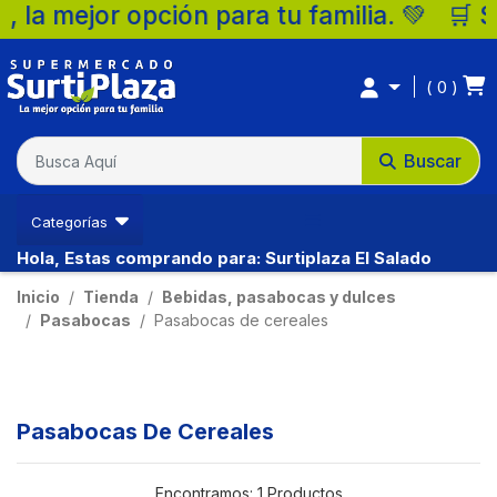
a mejor opción para tu familia. 💚 🛒 Sup
0
Buscar
Ventas Ibague
Categorías
Hola, Estas comprando para: Surtiplaza El Salado
(57) 3213794333
Inicio
Tienda
Bebidas, pasabocas y dulces
Pasabocas
Pasabocas de cereales
Pasabocas De Cereales
Encontramos:
1 Productos