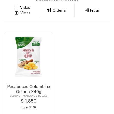
Ventas Neiva
Vistas
Ordenar
Filtrar
Vistas
(57) 3202362042
Pasabocas Colombina
Quinua X40g
BEBIDAS, PASABOCAS Y DULCES
$ 1,850
(g a $46)