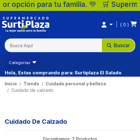
u familia. 💚 🛒 Supermercados Surtiplaza
0
Buscar
Categorías
Hola, Estas comprando para: Surtiplaza El Salado
Inicio
Tienda
Cuidado personal y belleza
Cuidado de calzado
Cuidado De Calzado
Encontramos:
7 Productos