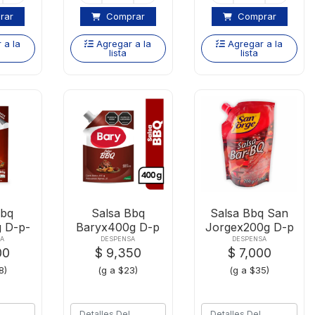
rar
Comprar
Comprar
 a la
Agregar a la
Agregar a la
lista
lista
Bbq
Salsa Bbq
Salsa Bbq San
 D-p-
Baryx400g D-p
Jorgex200g D-p
la
Valvula
A
DESPENSA
DESPENSA
00
$ 9,350
$ 7,000
8)
(g a $23)
(g a $35)