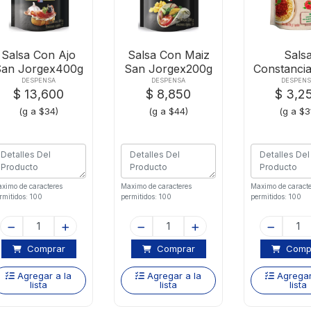
Salsa Con Ajo
Salsa Con Maiz
Sals
San Jorgex400g
San Jorgex200g
Constanci
D-p
D-p
Bologn
DESPENSA
DESPENSA
DESPENS
$ 13,600
$ 8,850
$ 3,2
(g a $34)
(g a $44)
(g a $3
ximo de caracteres
Maximo de caracteres
Maximo de caracte
rmitidos: 100
permitidos: 100
permitidos: 100
Comprar
Comprar
Comp
Agregar a la
Agregar a la
Agregar
lista
lista
lista