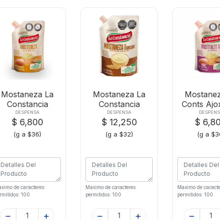
Mostaneza La
Mostaneza La
Mostanez
Constancia
Constancia
Conts Ajo
Ajox190g
Rancho X380g
DESPENSA
DESPENSA
DESPENS
$ 6,800
$ 12,250
$ 6,8
(g a $36)
(g a $32)
(g a $3
ximo de caracteres
Maximo de caracteres
Maximo de caracte
rmitidos: 100
permitidos: 100
permitidos: 100