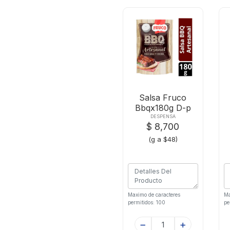
Salsa Fruco
Bbqx180g D-p
Artesanal
DESPENSA
$ 8,700
(g a $48)
Maximo de caracteres
Ma
permitidos: 100
pe