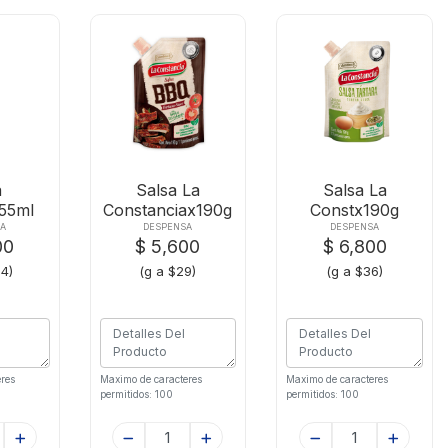
a
Salsa La
Salsa La
155ml
Constanciax190g
Constx190g
asco
Barbecue
Tartara
A
DESPENSA
DESPENSA
00
$ 5,600
$ 6,800
24)
(g a $29)
(g a $36)
res
Maximo de caracteres
Maximo de caracteres
permitidos: 100
permitidos: 100