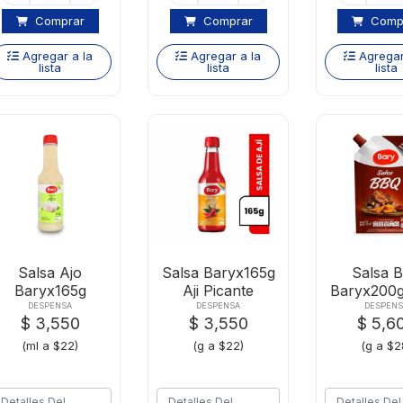
Comprar
Comprar
Comp
Agregar a la
Agregar a la
Agregar
lista
lista
lista
Salsa Ajo
Salsa Baryx165g
Salsa 
Baryx165g
Aji Picante
Baryx200g
Frasco
valvu
DESPENSA
DESPENSA
DESPENS
$ 3,550
$ 3,550
$ 5,6
(ml a $22)
(g a $22)
(g a $2