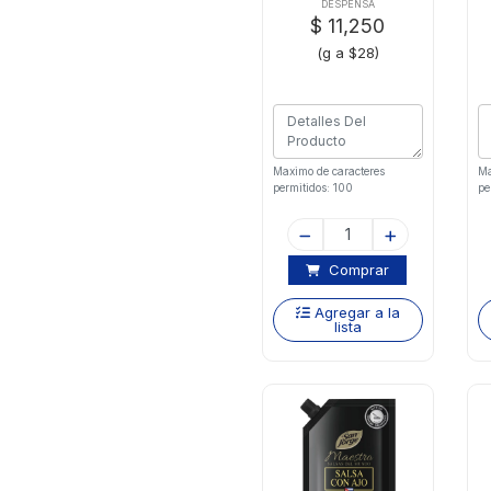
DESPENSA
$ 11,250
(g a $28)
Maximo de caracteres
Ma
permitidos: 100
pe
Comprar
Agregar a la
lista