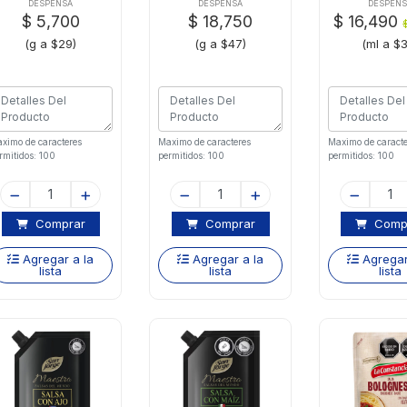
Swett
Monticello
Badiax5
DESPENSA
DESPENSA
DESPENS
$ 5,700
$ 18,750
$ 16,490
(g a $29)
(g a $47)
(ml a $
ximo de caracteres
Maximo de caracteres
Maximo de caracte
rmitidos: 100
permitidos: 100
permitidos: 100
Comprar
Comprar
Comp
Agregar a la
Agregar a la
Agregar
lista
lista
lista