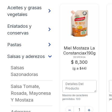
Aceites y grasas
vegetales
Enlatados y
conservas
Pastas
Miel Mostaza La
Constanciax190g
Salsas y aderezos
DESPENSA
$ 8,300
Salsas
(g a $44)
Sazonadoras
Salsa Tomate,
Rosada, Mayonesa
Maximo de caracteres
Ma
Y Mostaza
permitidos: 100
pe
Aderezos