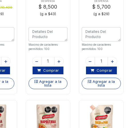
00ml
pack
A
DESPENSA
DESPENSA
$ 8,500
$ 5,700
$19,400
39)
(g a $43)
(g a $29)
res
Maximo de caracteres
Maximo de caracteres
permitidos: 100
permitidos: 100
rar
Comprar
Comprar
 a la
Agregar a la
Agregar a la
lista
lista