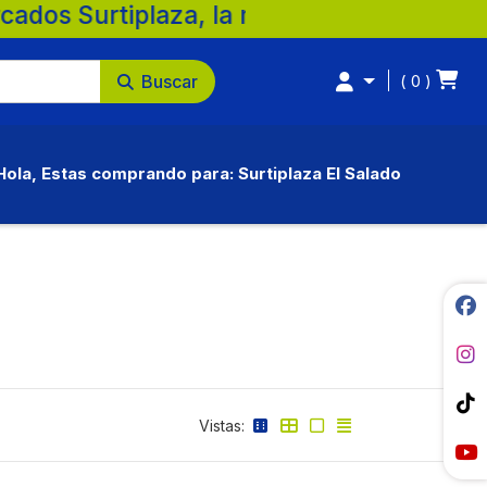
 la mejor opción para tu familia. 💚 🛒 S
Buscar
0
Hola, Estas comprando para: Surtiplaza El Salado
Vistas: