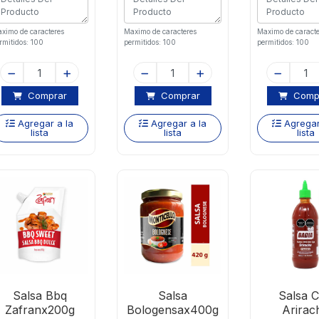
ximo de caracteres
Maximo de caracteres
Maximo de caracte
rmitidos: 100
permitidos: 100
permitidos: 100
Comprar
Comprar
Comp
Agregar a la
Agregar a la
Agregar
lista
lista
lista
Salsa Bbq
Salsa
Salsa Ch
Zafranx200g
Bologensax400g
Arirac