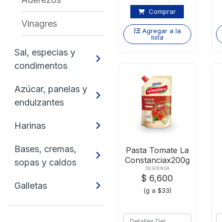
Comprar
Vinagres
Agregar a la
lista
Sal, especias y
condimentos
Azúcar, panelas y
endulzantes
Harinas
Bases, cremas,
Pasta Tomate La
Constanciax200g
sopas y caldos
DESPENSA
$ 6,600
Galletas
(g a $33)