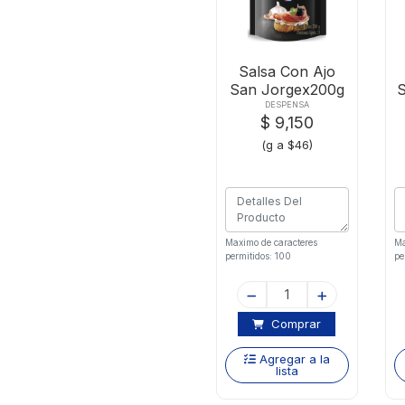
Salsa Con Ajo
San Jorgex200g
D-p
DESPENSA
$ 9,150
(g a $46)
Maximo de caracteres
Ma
permitidos: 100
pe
Comprar
Agregar a la
lista