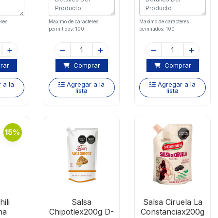
res
Maximo de caracteres
Maximo de caracteres
permitidos: 100
permitidos: 100
rar
Comprar
Comprar
 a la
Agregar a la
Agregar a la
lista
lista
15%
ili
Salsa
Salsa Ciruela La
ha
Chipotlex200g D-
Constanciax200g