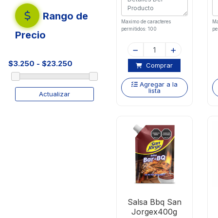
Rango de
Maximo de caracteres
Ma
permitidos: 100
pe
Precio
Comprar
Agregar a la
lista
Actualizar
Salsa Bbq San
Jorgex400g