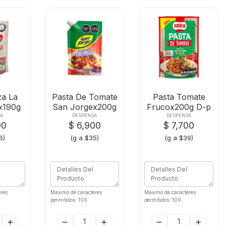
a La
Pasta De Tomate
Pasta Tomate
x190g
San Jorgex200g
Frucox200g D-p
A
DESPENSA
DESPENSA
00
$ 6,900
$ 7,700
6)
(g a $35)
(g a $39)
res
Maximo de caracteres
Maximo de caracteres
permitidos: 100
permitidos: 100