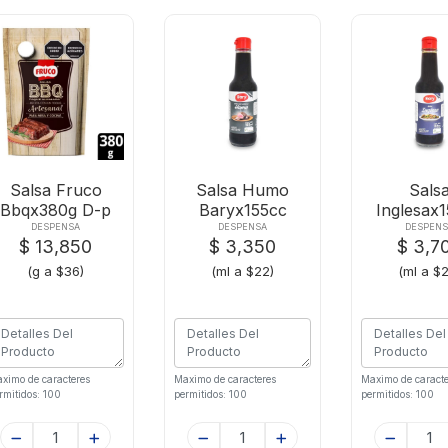
Salsa Fruco
Salsa Humo
Sals
Bbqx380g D-p
Baryx155cc
Inglesax
Artesanal
Bary Fr
DESPENSA
DESPENSA
DESPENS
$ 13,850
$ 3,350
$ 3,7
(g a $36)
(ml a $22)
(ml a $
ximo de caracteres
Maximo de caracteres
Maximo de caracte
rmitidos: 100
permitidos: 100
permitidos: 100