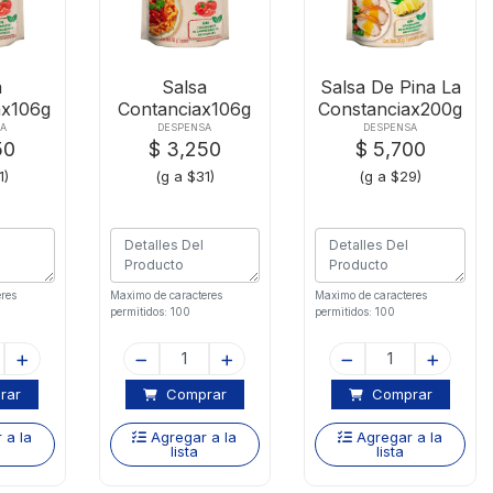
a
Salsa
Salsa De Pina La
ax106g
Contanciax106g
Constanciax200g
esa
Napolitana
A
DESPENSA
DESPENSA
50
$ 3,250
$ 5,700
1)
(g a $31)
(g a $29)
res
Maximo de caracteres
Maximo de caracteres
permitidos: 100
permitidos: 100
rar
Comprar
Comprar
 a la
Agregar a la
Agregar a la
lista
lista