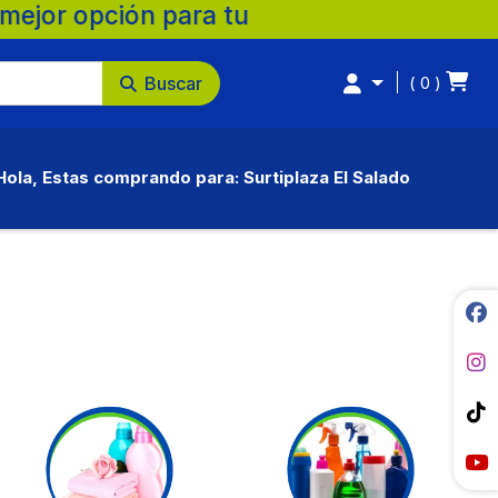
a. 💚 🛒 Supermercados Surtiplaza, la mej
Buscar
0
Hola, Estas comprando para: Surtiplaza El Salado