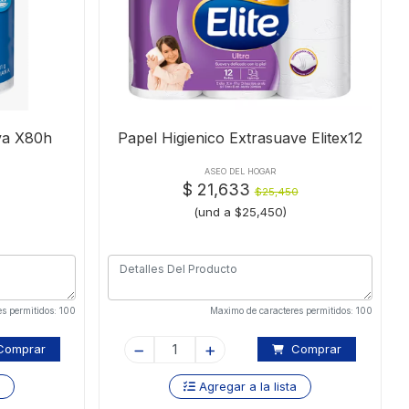
va X80h
Papel Higienico Extrasuave Elitex12
ASEO DEL HOGAR
$ 21,633
$25,450
(und a $25,450)
s permitidos: 100
Maximo de caracteres permitidos: 100
omprar
Comprar
a
Agregar a la lista