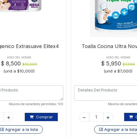
ienico Extrasuave Elitex4
Toalla Cocina Ultra No
ASEO DEL HOGAR
ASEO DEL HOGAR
$ 8,500
$ 5,950
$10,000
$7,000
(und a $10,000)
(und a $7,000)
Maximo de caracteres permitidos: 100
Maximo de caractere
Comprar
C
Agregar a la lista
Agregar a la list