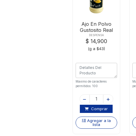
Ajo En Polvo
Gustosito Real
Pet 350 Gram
DESPENSA
$ 14,900
(g a $43)
Maximo de caracteres
Ma
permitidos: 100
pe
Comprar
Agregar a la
lista