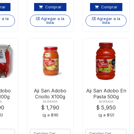
rar
Comprar
Comprar
 a la
Agregar a la
Agregar a la
lista
lista
Adobo
Aji San Adobo
Aji San Adobo En
100g
Criollo X100g
Pasta 500g
A
DESPENSA
DESPENSA
90
$ 1,790
$ 5,950
5)
(g a $18)
(g a $12)