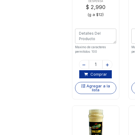
DESPENSA
$ 2,990
(g a $12)
Maximo de caracteres
Ma
permitidos: 100
pe
Comprar
Agregar a la
lista