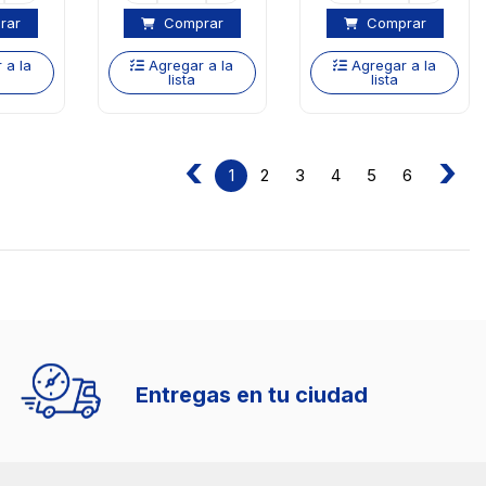
rar
Comprar
Comprar
 a la
Agregar a la
Agregar a la
lista
lista
‹
›
2
3
4
5
6
1
Entregas en tu ciudad