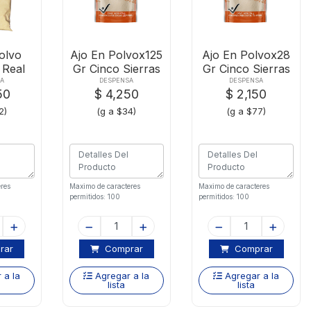
olvo
Ajo En Polvox125
Ajo En Polvox28
 Real
Gr Cinco Sierras
Gr Cinco Sierras
00 G
A
DESPENSA
DESPENSA
50
$ 4,250
$ 2,150
2)
(g a $34)
(g a $77)
res
Maximo de caracteres
Maximo de caracteres
permitidos: 100
permitidos: 100
rar
Comprar
Comprar
 a la
Agregar a la
Agregar a la
lista
lista