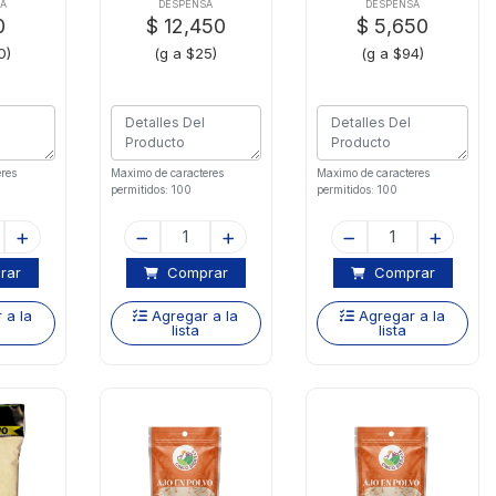
Gramos
A
DESPENSA
DESPENSA
0
$ 12,450
$ 5,650
0)
(g a $25)
(g a $94)
res
Maximo de caracteres
Maximo de caracteres
permitidos: 100
permitidos: 100
rar
Comprar
Comprar
 a la
Agregar a la
Agregar a la
lista
lista