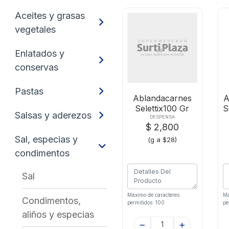
Aceites y grasas
vegetales
Enlatados y
conservas
Pastas
Ablandacarnes
A
Selettix100 Gr
S
Salsas y aderezos
DESPENSA
$ 2,800
Sal, especias y
(g a $28)
condimentos
Sal
Maximo de caracteres
Ma
Condimentos,
permitidos: 100
pe
aliños y especias