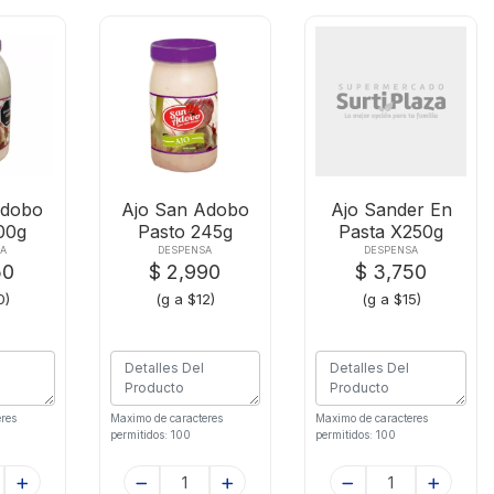
Adobo
Ajo San Adobo
Ajo Sander En
00g
Pasto 245g
Pasta X250g
A
DESPENSA
DESPENSA
50
$ 2,990
$ 3,750
0)
(g a $12)
(g a $15)
res
Maximo de caracteres
Maximo de caracteres
permitidos: 100
permitidos: 100