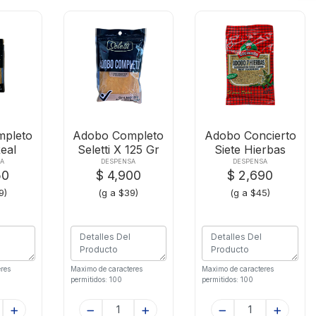
pleto
Adobo Completo
Adobo Concierto
eal
Seletti X 125 Gr
Siete Hierbas
0 Gr
X60g
A
DESPENSA
DESPENSA
50
$ 4,900
$ 2,690
9)
(g a $39)
(g a $45)
res
Maximo de caracteres
Maximo de caracteres
permitidos: 100
permitidos: 100