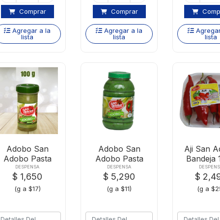
Comprar
Comprar
Comp
Agregar a la
Agregar a la
Agregar
lista
lista
lista
Adobo San
Adobo San
Aji San 
Adobo Pasta
Adobo Pasta
Bandeja 
100g
X500g
DESPENSA
DESPENSA
DESPENS
$ 1,650
$ 5,290
$ 2,4
(g a $17)
(g a $11)
(g a $2