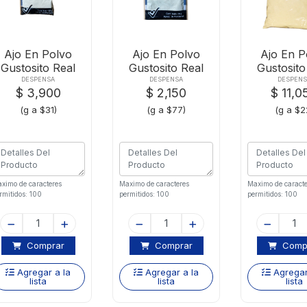
Ajo En Polvo
Ajo En Polvo
Ajo En P
Gustosito Real
Gustosito Real
Gustosito
Zipper-125 G
Zipper-28 Gr
Zipper-5
DESPENSA
DESPENSA
DESPENS
$ 3,900
$ 2,150
$ 11,0
(g a $31)
(g a $77)
(g a $2
ximo de caracteres
Maximo de caracteres
Maximo de caracte
rmitidos: 100
permitidos: 100
permitidos: 100
Comprar
Comprar
Comp
Agregar a la
Agregar a la
Agregar
lista
lista
lista