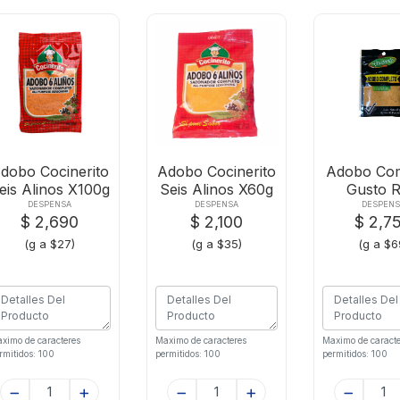
dobo Cocinerito
Adobo Cocinerito
Adobo Com
eis Alinos X100g
Seis Alinos X60g
Gusto R
Zipper-4
DESPENSA
DESPENSA
DESPENS
$ 2,690
$ 2,100
$ 2,7
(g a $27)
(g a $35)
(g a $6
ximo de caracteres
Maximo de caracteres
Maximo de caracte
rmitidos: 100
permitidos: 100
permitidos: 100