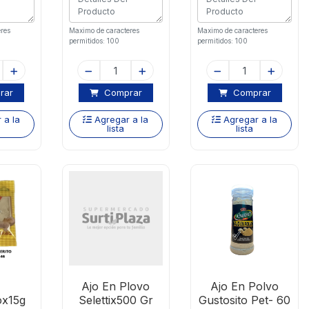
res
Maximo de caracteres
Maximo de caracteres
permitidos: 100
permitidos: 100
rar
Comprar
Comprar
 a la
Agregar a la
Agregar a la
lista
lista
Ajo En Plovo
Ajo En Polvo
ox15g
Selettix500 Gr
Gustosito Pet- 60