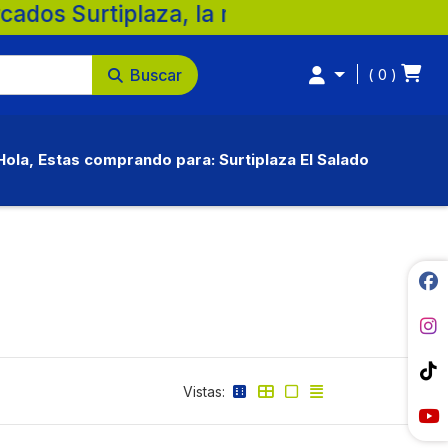
 la mejor opción para tu familia. 💚 🛒 Su
Buscar
0
Hola, Estas comprando para: Surtiplaza El Salado
Vistas: