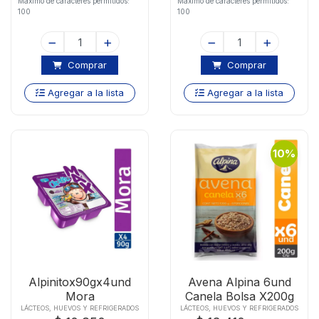
Maximo de caracteres permitidos:
Maximo de caracteres permitidos:
100
100
Comprar
Comprar
Agregar a la lista
Agregar a la lista
10%
Alpinitox90gx4und
Avena Alpina 6und
Mora
Canela Bolsa X200g
LÁCTEOS, HUEVOS Y REFRIGERADOS
LÁCTEOS, HUEVOS Y REFRIGERADOS