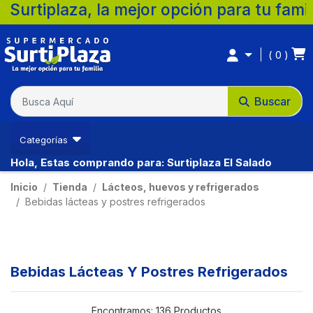
ejor opción para tu familia. 💚 🛒 Superm
0
Buscar
Categorías
Hola, Estas comprando para: Surtiplaza El Salado
Inicio
Tienda
Lácteos, huevos y refrigerados
Bebidas lácteas y postres refrigerados
Bebidas Lácteas Y Postres Refrigerados
Encontramos:
136 Productos