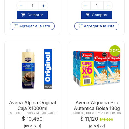
Comprar
Comprar
Agregar a la lista
Agregar a la lista
20%
Avena Alpina Original
Avena Alqueria Pro
Caja X1000ml
Autentica Bolsa 180g
LÁCTEOS, HUEVOS Y REFRIGERADOS
LÁCTEOS, HUEVOS Y REFRIGERADOS
$ 10,450
$ 11,120
$13,900
(ml a $10)
(g a $77)