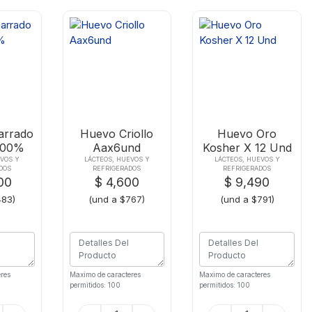
arrado
Huevo Criollo
Huevo Oro
100%
Aax6und
Kosher X 12 Und
 X30
EVOS Y
LÁCTEOS, HUEVOS Y
LÁCTEOS, HUEVOS Y
DOS
REFRIGERADOS
REFRIGERADOS
00
$ 4,600
$ 9,490
483)
(und a $767)
(und a $791)
res
Maximo de caracteres
Maximo de caracteres
permitidos: 100
permitidos: 100