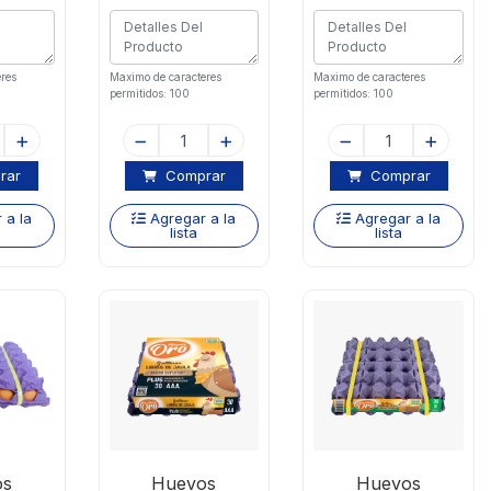
res
Maximo de caracteres
Maximo de caracteres
permitidos: 100
permitidos: 100
rar
Comprar
Comprar
 a la
Agregar a la
Agregar a la
lista
lista
os
Huevos
Huevos