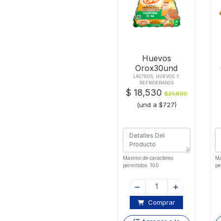
Huevos
Orox30und
Campesino
LÁCTEOS, HUEVOS Y
REFRIGERADOS
Termoencogido
$ 18,530
$21,800
(und a $727)
Maximo de caracteres
Ma
permitidos: 100
pe
Comprar