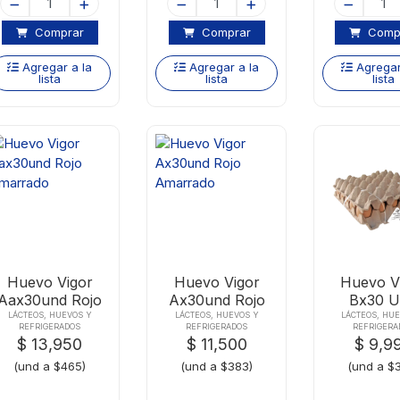
Comprar
Comprar
Comp
Agregar a la
Agregar a la
Agregar
lista
lista
lista
Huevo Vigor
Huevo Vigor
Huevo V
Aax30und Rojo
Ax30und Rojo
Bx30 
Amarrado
Amarrado
LÁCTEOS, HUEVOS Y
LÁCTEOS, HUEVOS Y
LÁCTEOS, HU
REFRIGERADOS
REFRIGERADOS
REFRIGERA
$ 13,950
$ 11,500
$ 9,9
(und a $465)
(und a $383)
(und a $