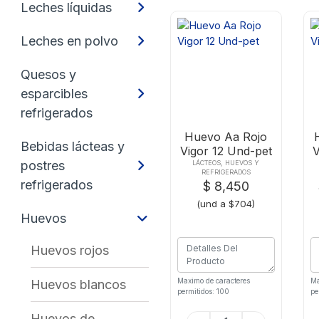
Leches líquidas
Leches en polvo
Quesos y
esparcibles
refrigerados
Huevo Aa Rojo
Bebidas lácteas y
Vigor 12 Und-pet
V
postres
LÁCTEOS, HUEVOS Y
REFRIGERADOS
refrigerados
$ 8,450
(und a $704)
Huevos
Huevos rojos
Maximo de caracteres
Ma
Huevos blancos
permitidos: 100
pe
Huevos de