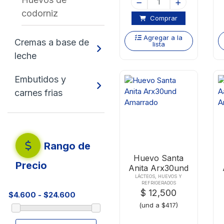
codorniz
Comprar
Agregar a la
Cremas a base de
lista
leche
Embutidos y
carnes frias
Rango de
Huevo Santa
Precio
Anita Arx30und
Amarrado
LÁCTEOS, HUEVOS Y
REFRIGERADOS
$ 12,500
(und a $417)