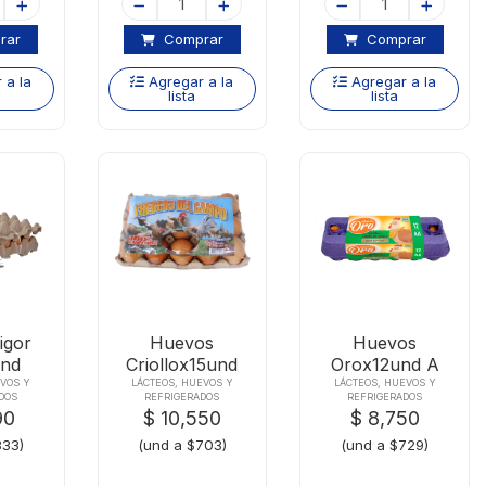
rar
Comprar
Comprar
 a la
Agregar a la
Agregar a la
lista
lista
igor
Huevos
Huevos
Und
Criollox15und
Orox12und A
Estuche
EVOS Y
LÁCTEOS, HUEVOS Y
LÁCTEOS, HUEVOS Y
DOS
REFRIGERADOS
REFRIGERADOS
90
$ 10,550
$ 8,750
333)
(und a $703)
(und a $729)