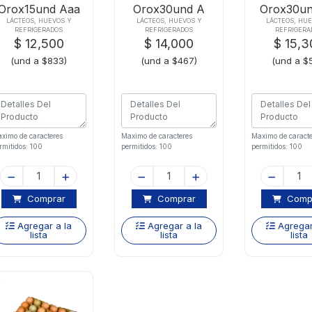
Orox15und Aaa
Orox30und A
Orox30un
Plus
Amarrado
Amarr
LÁCTEOS, HUEVOS Y
LÁCTEOS, HUEVOS Y
LÁCTEOS, HU
REFRIGERADOS
REFRIGERADOS
REFRIGERA
$ 12,500
$ 14,000
$ 15,3
(und a $833)
(und a $467)
(und a $
ximo de caracteres
Maximo de caracteres
Maximo de caracte
rmitidos: 100
permitidos: 100
permitidos: 100
Comprar
Comprar
Comp
Agregar a la
Agregar a la
Agregar
lista
lista
lista