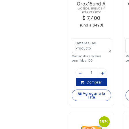
Orox15und A
Amarrado
LÁCTEOS, HUEVOS Y
REFRIGERADOS
$ 7,400
(und a $493)
Maximo de caracteres
Ma
permitidos: 100
pe
Comprar
Agregar a la
lista
15%