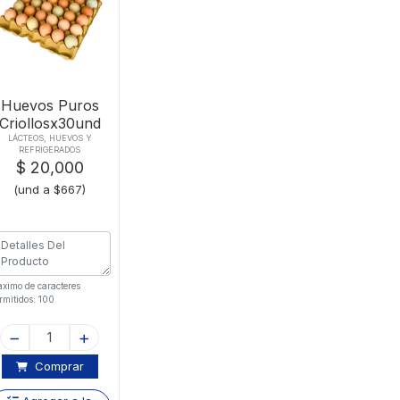
Huevos Puros
Criollosx30und
LÁCTEOS, HUEVOS Y
REFRIGERADOS
$ 20,000
(und a $667)
ximo de caracteres
rmitidos: 100
Comprar