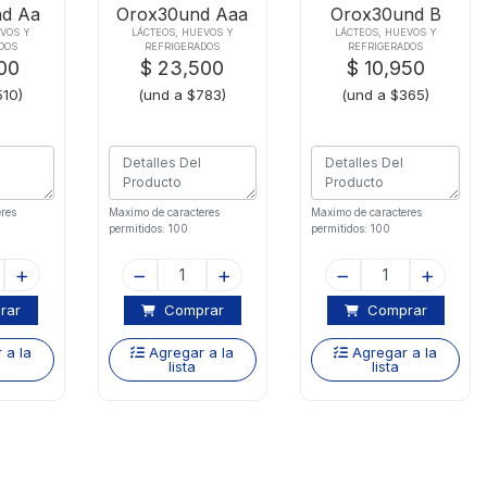
d Aa
Orox30und Aaa
Orox30und B
ado
Plus
Amarrado
EVOS Y
LÁCTEOS, HUEVOS Y
LÁCTEOS, HUEVOS Y
DOS
REFRIGERADOS
REFRIGERADOS
00
$ 23,500
$ 10,950
510)
(und a $783)
(und a $365)
res
Maximo de caracteres
Maximo de caracteres
permitidos: 100
permitidos: 100
rar
Comprar
Comprar
 a la
Agregar a la
Agregar a la
lista
lista