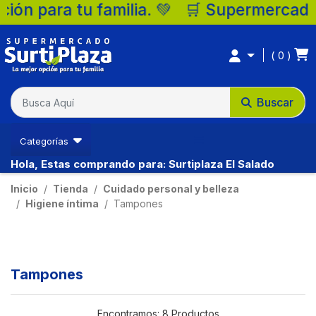
💚 🛒 Supermercados Surtiplaza, la mejor 
0
Buscar
Categorías
Hola, Estas comprando para: Surtiplaza El Salado
Inicio
Tienda
Cuidado personal y belleza
Higiene íntima
Tampones
Tampones
Encontramos:
8 Productos