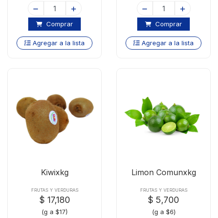
Comprar
Comprar
Agregar a la lista
Agregar a la lista
Kiwixkg
Limon Comunxkg
FRUTAS Y VERDURAS
FRUTAS Y VERDURAS
$ 17,180
$ 5,700
(g a $17)
(g a $6)