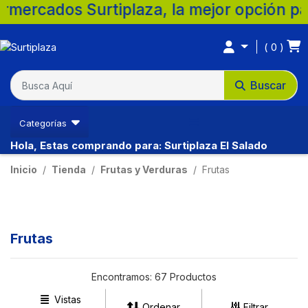
tiplaza, la mejor opción para tu familia. 
0
Buscar
Categorías
Hola, Estas comprando para: Surtiplaza El Salado
Inicio
Tienda
Frutas y Verduras
Frutas
Frutas
Encontramos:
67 Productos
Vistas
Ordenar
Filtrar