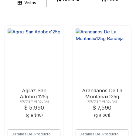
Vistas
Agraz San
Arandanos De La
Adobox125g
Montanax125g
Bandeja
FRUTAS Y VERDURAS
FRUTAS Y VERDURAS
$ 5,990
$ 7,590
(g a $48)
(g a $61)