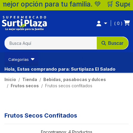
or opción para tu familia. 💚 🛒 Supermerc
0
Buscar
Categorías
Hola, Estas comprando para: Surtiplaza El Salado
Inicio
Tienda
Bebidas, pasabocas y dulces
Frutos secos
Frutos secos confitados
Frutos Secos Confitados
Encontramos:
4 Productos