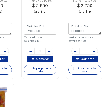
RDURAS
FRUTAS Y VERDURAS
FRUTAS Y VERDURAS
00
$ 5,950
$ 2,750
6)
(g a $12)
(g a $11)
res
Maximo de caracteres
Maximo de caracteres
permitidos: 100
permitidos: 100
rar
Comprar
Comprar
 a la
Agregar a la
Agregar a la
lista
lista