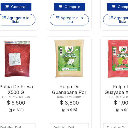
Comprar
Comprar
Comp
Agregar a la
Agregar a la
Agregar
lista
lista
lista
Pulpa De Fresa
Pulpa De
Pulpa 
X500 G
Guanabana Por
Guayaba X
250 G
FRUTAS Y VERDURAS
FRUTAS Y VERDURAS
FRUTAS Y VE
$ 6,500
$ 3,800
$ 1,9
(g a $13)
(g a $15)
(g a $8