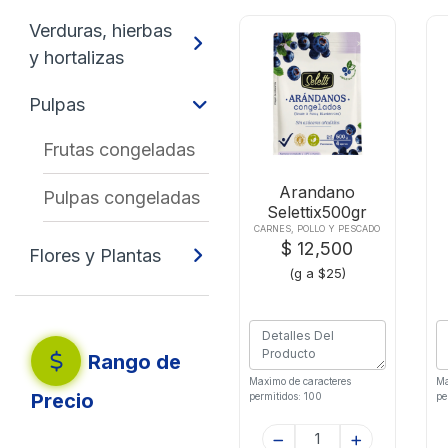
Verduras, hierbas
y hortalizas
Pulpas
Frutas congeladas
Arandano
Pulpas congeladas
Selettix500gr
Congelado
D
CARNES, POLLO Y PESCADO
$ 12,500
Flores y Plantas
(g a $25)
Rango de
Maximo de caracteres
Ma
Precio
permitidos: 100
pe