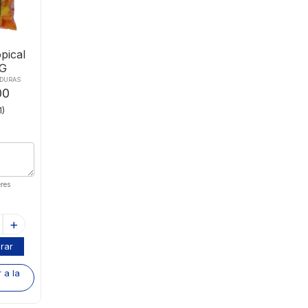
pical
 G
RDURAS
00
1)
res
rar
 a la