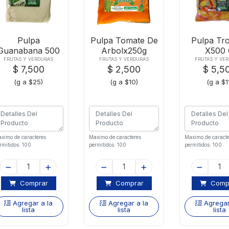
Pulpa
Pulpa Tomate De
Pulpa Tro
Guanabana 500
Arbolx250g
X500
Gr
FRUTAS Y VERDURAS
FRUTAS Y VERDURAS
FRUTAS Y VE
$ 7,500
$ 2,500
$ 5,5
(g a $25)
(g a $10)
(g a $1
ximo de caracteres
Maximo de caracteres
Maximo de caracte
rmitidos: 100
permitidos: 100
permitidos: 100
Comprar
Comprar
Comp
Agregar a la
Agregar a la
Agregar
lista
lista
lista