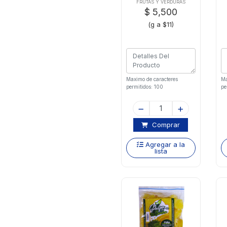
FRUTAS Y VERDURAS
$ 5,500
(g a $11)
Maximo de caracteres
Ma
permitidos: 100
pe
Comprar
Agregar a la
lista