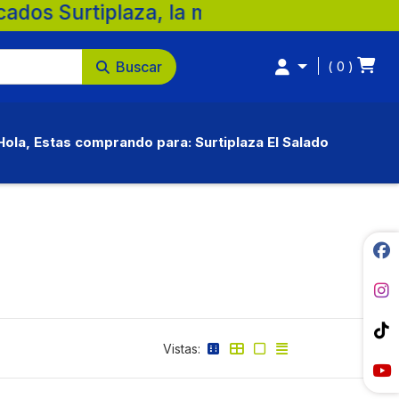
, la mejor opción para tu familia. 💚 🛒 
Buscar
0
Hola, Estas comprando para: Surtiplaza El Salado
Vistas: