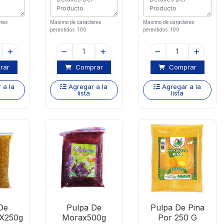
res
Maximo de caracteres
Maximo de caracteres
permitidos: 100
permitidos: 100
rar
Comprar
Comprar
 a la
Agregar a la
Agregar a la
lista
lista
De
Pulpa De
Pulpa De Pina
X250g
Morax500g
Por 250 G