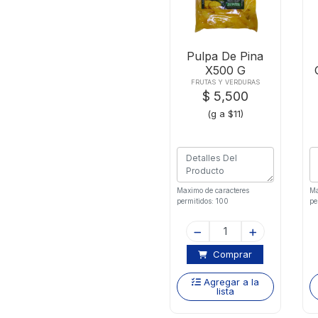
Pulpa De Pina
X500 G
FRUTAS Y VERDURAS
$ 5,500
(g a $11)
Maximo de caracteres
Ma
permitidos: 100
pe
Comprar
Agregar a la
lista