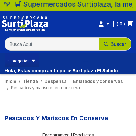
 🛒 Supermercados Surtiplaza, la mejor o
0
Ventas Ibague
Buscar
(57) 3213794333
Categorías
Hola, Estas comprando para: Surtiplaza El Salado
Inicio
Tienda
Despensa
Enlatados y conservas
Pescados y mariscos en conserva
Pescados Y Mariscos En Conserva
Ventas Neiva
Encontramos:
1 Productos