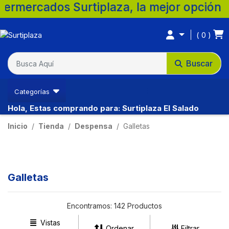
rtiplaza, la mejor opción para tu familia
0
Buscar
Categorías
Hola, Estas comprando para: Surtiplaza El Salado
Inicio
Tienda
Despensa
Galletas
Galletas
Encontramos:
142 Productos
Vistas
Ordenar
Filtrar