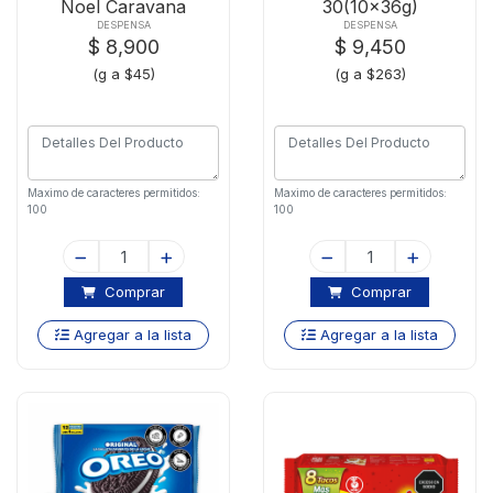
Noel Caravana
30(10x36g)
Cocosettex30
DESPENSA
DESPENSA
$ 8,900
$ 9,450
(g a $45)
(g a $263)
Maximo de caracteres permitidos:
Maximo de caracteres permitidos:
100
100
Comprar
Comprar
Agregar a la lista
Agregar a la lista