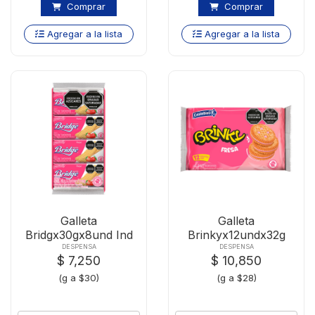
Comprar
Comprar
Agregar a la lista
Agregar a la lista
Galleta
Galleta
Bridgx30gx8und Ind
Brinkyx12undx32g
Fresa
Fresa
DESPENSA
DESPENSA
$ 7,250
$ 10,850
(g a $30)
(g a $28)