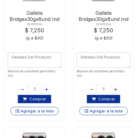
Galleta
Galleta
Bridgex30gx8und Ind
Bridgex30gx8und Ind
Naranja
Vainilla
DESPENSA
DESPENSA
$ 7,250
$ 7,250
(g a $30)
(g a $30)
Maximo de caracteres permitidos:
Maximo de caracteres permitidos:
100
100
Comprar
Comprar
Agregar a la lista
Agregar a la lista