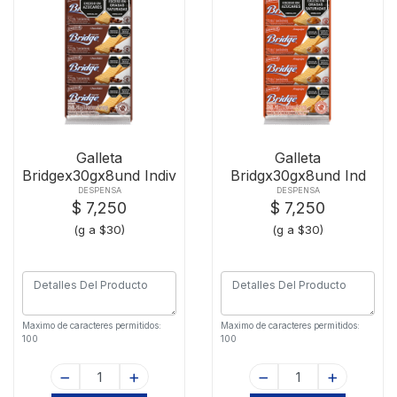
Galleta
Galleta
Bridgex30gx8und Indiv
Bridgx30gx8und Ind
Chocolate
Areq
DESPENSA
DESPENSA
$ 7,250
$ 7,250
(g a $30)
(g a $30)
Maximo de caracteres permitidos:
Maximo de caracteres permitidos:
100
100