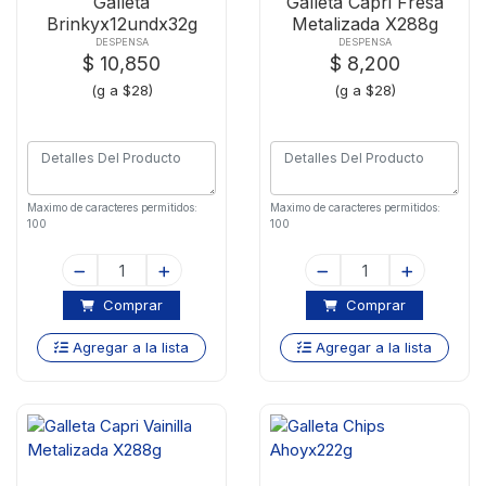
Galleta
Galleta Capri Fresa
Brinkyx12undx32g
Metalizada X288g
Limon
DESPENSA
DESPENSA
$ 10,850
$ 8,200
(g a $28)
(g a $28)
Maximo de caracteres permitidos:
Maximo de caracteres permitidos:
100
100
Comprar
Comprar
Agregar a la lista
Agregar a la lista