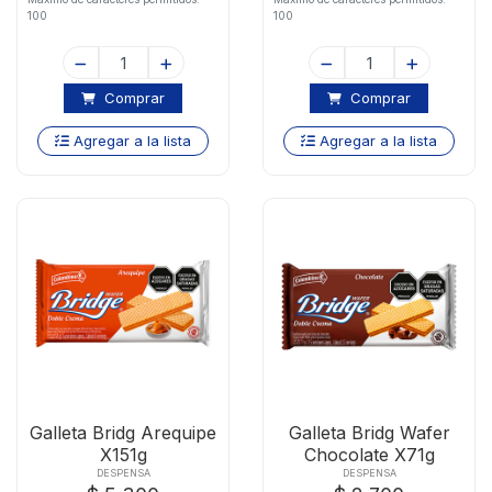
100
100
Comprar
Comprar
Agregar a la lista
Agregar a la lista
Galleta Bridg Arequipe
Galleta Bridg Wafer
X151g
Chocolate X71g
DESPENSA
DESPENSA