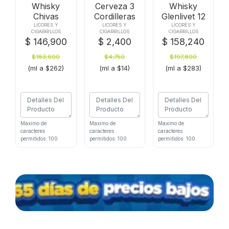
Whisky
Cerveza 3
Whisky
Chivas
Cordilleras
Glenlivet 12
r
Regx700ml
Mulata Und
Nosx700ml
LICORES Y
LICORES Y
LICORES Y
CIGARRILLOS
CIGARRILLOS
CIGARRILLOS
Extra 13
X330ml
$ 146,900
$ 2,400
$ 158,240
Tequila
$183,600
$4,750
$197,800
(ml a $262)
(ml a $14)
(ml a $283)
Maximo de
Maximo de
Maximo de
caracteres
caracteres
caracteres
permitidos: 100
permitidos: 100
permitidos: 100
Comprar
Comprar
Comprar
Agregar a
Agregar a
Agregar a