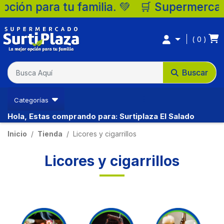
Ventas Ibague
ón para tu familia. 💚 🛒 Supermercados Su
(57) 3213794333
0
Buscar
Categorías
Hola, Estas comprando para: Surtiplaza El Salado
Inicio
Tienda
Licores y cigarrillos
Ventas Neiva
Licores y cigarrillos
(57) 3202362042