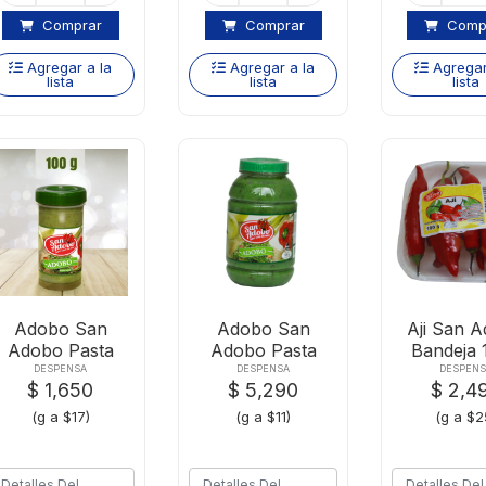
Comprar
Comprar
Comp
Agregar a la
Agregar a la
Agregar
lista
lista
lista
Adobo San
Adobo San
Aji San 
Adobo Pasta
Adobo Pasta
Bandeja 
100g
X500g
DESPENSA
DESPENSA
DESPENS
$ 1,650
$ 5,290
$ 2,4
(g a $17)
(g a $11)
(g a $2