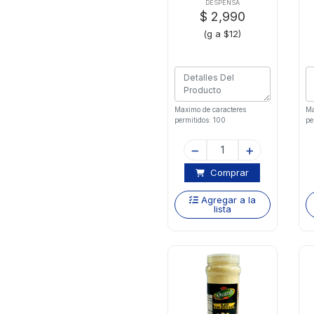
DESPENSA
$ 2,990
(g a $12)
Maximo de caracteres
Ma
permitidos: 100
pe
Comprar
Agregar a la
lista