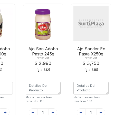
Adobo
Ajo San Adobo
Ajo Sander En
00g
Pasto 245g
Pasta X250g
A
DESPENSA
DESPENSA
50
$ 2,990
$ 3,750
0)
(g a $12)
(g a $15)
res
Maximo de caracteres
Maximo de caracteres
permitidos: 100
permitidos: 100