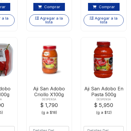
rar
Comprar
Comprar
 a la
Agregar a la
Agregar a la
lista
lista
Adobo
Aji San Adobo
Aji San Adobo En
100g
Criollo X100g
Pasta 500g
A
DESPENSA
DESPENSA
90
$ 1,790
$ 5,950
5)
(g a $18)
(g a $12)