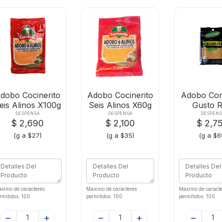
dobo Cocinerito
Adobo Cocinerito
Adobo Com
eis Alinos X100g
Seis Alinos X60g
Gusto R
Zipper-4
DESPENSA
DESPENSA
DESPENS
$ 2,690
$ 2,100
$ 2,7
(g a $27)
(g a $35)
(g a $6
ximo de caracteres
Maximo de caracteres
Maximo de caracte
rmitidos: 100
permitidos: 100
permitidos: 100