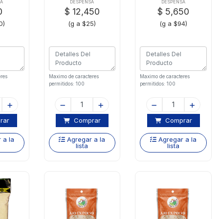
Gramos
A
DESPENSA
DESPENSA
0
$ 12,450
$ 5,650
0)
(g a $25)
(g a $94)
res
Maximo de caracteres
Maximo de caracteres
permitidos: 100
permitidos: 100
rar
Comprar
Comprar
 a la
Agregar a la
Agregar a la
lista
lista