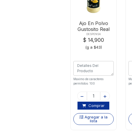
Ajo En Polvo
Gustosito Real
Pet 350 Gram
DESPENSA
$ 14,900
(g a $43)
Maximo de caracteres
Ma
permitidos: 100
pe
Comprar
Agregar a la
lista