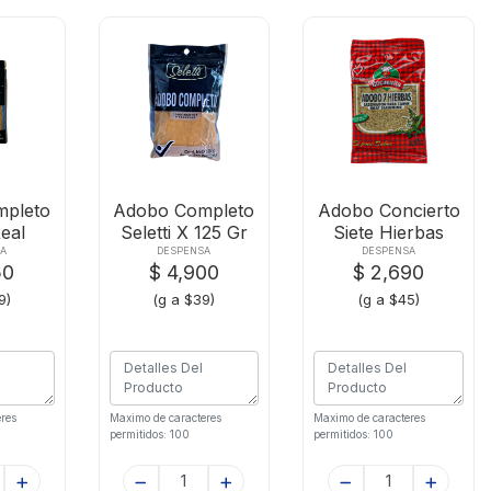
pleto
Adobo Completo
Adobo Concierto
eal
Seletti X 125 Gr
Siete Hierbas
0 Gr
X60g
A
DESPENSA
DESPENSA
50
$ 4,900
$ 2,690
9)
(g a $39)
(g a $45)
res
Maximo de caracteres
Maximo de caracteres
permitidos: 100
permitidos: 100