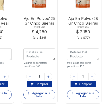
olvo
Ajo En Polvox125
Ajo En Polvox28
 Real
Gr Cinco Sierras
Gr Cinco Sierras
00 G
A
DESPENSA
DESPENSA
50
$ 4,250
$ 2,150
2)
(g a $34)
(g a $77)
res
Maximo de caracteres
Maximo de caracteres
permitidos: 100
permitidos: 100
rar
Comprar
Comprar
 a la
Agregar a la
Agregar a la
lista
lista