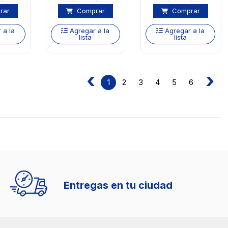
rar
Comprar
Comprar
 a la
Agregar a la
Agregar a la
lista
lista
‹
›
2
3
4
5
6
1
Medios de pago