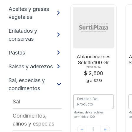
Aceites y grasas
vegetales
Enlatados y
conservas
Pastas
Ablandacarnes
A
Selettix100 Gr
S
Salsas y aderezos
DESPENSA
$ 2,800
Sal, especias y
(g a $28)
condimentos
Sal
Maximo de caracteres
Ma
Condimentos,
permitidos: 100
pe
aliños y especias