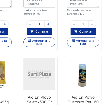
res
Maximo de caracteres
Maximo de caracteres
permitidos: 100
permitidos: 100
rar
Comprar
Comprar
 a la
Agregar a la
Agregar a la
lista
lista
Ajo En Plovo
Ajo En Polvo
ox15g
Selettix500 Gr
Gustosito Pet- 60