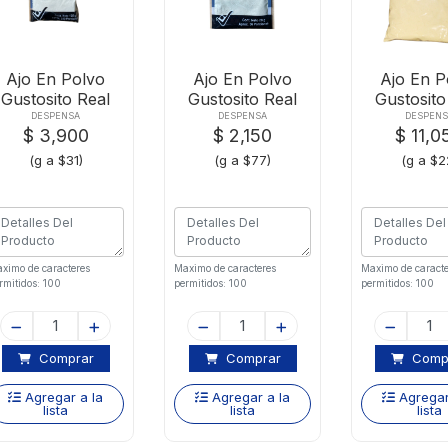
Ajo En Polvo
Ajo En Polvo
Ajo En P
Gustosito Real
Gustosito Real
Gustosito
Zipper-125 G
Zipper-28 Gr
Zipper-5
DESPENSA
DESPENSA
DESPENS
$ 3,900
$ 2,150
$ 11,0
(g a $31)
(g a $77)
(g a $2
ximo de caracteres
Maximo de caracteres
Maximo de caracte
rmitidos: 100
permitidos: 100
permitidos: 100
Comprar
Comprar
Comp
Agregar a la
Agregar a la
Agregar
lista
lista
lista