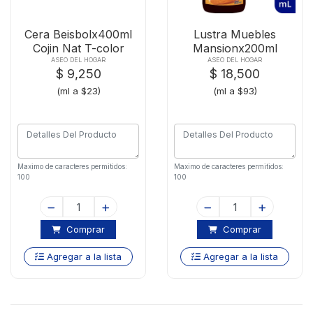
Cera Beisbolx400ml
Lustra Muebles
Cojin Nat T-color
Mansionx200ml
Cubreras
ASEO DEL HOGAR
ASEO DEL HOGAR
$ 9,250
$ 18,500
(ml a $23)
(ml a $93)
Maximo de caracteres permitidos:
Maximo de caracteres permitidos:
100
100
Comprar
Comprar
Agregar a la lista
Agregar a la lista