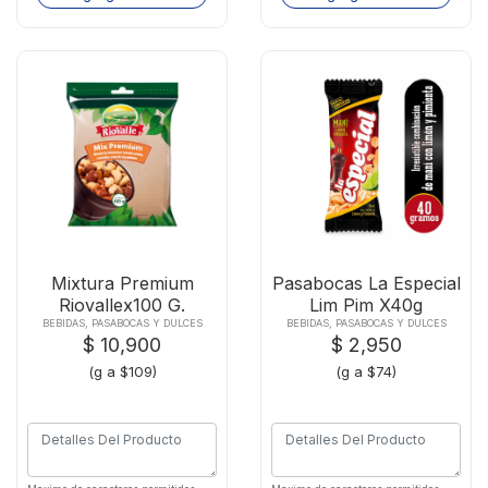
Mixtura Premium
Pasabocas La Especial
Riovallex100 G.
Lim Pim X40g
BEBIDAS, PASABOCAS Y DULCES
BEBIDAS, PASABOCAS Y DULCES
$ 10,900
$ 2,950
(g a $109)
(g a $74)