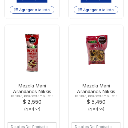
Agregar a la lista
Agregar a la lista
Mezcla Mani
Mezcla Mani
Arandanos Nikkis
Arandanos Nikkis
Sachet 45 G
Zipper 100
BEBIDAS, PASABOCAS Y DULCES
BEBIDAS, PASABOCAS Y DULCES
$ 2,550
$ 5,450
(g a $57)
(g a $55)