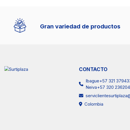
Fácil y seguro
CONTACTO
Ibague+57 321 37943
Neiva+57 320 236204
serviclientesurtiplaz
Colombia