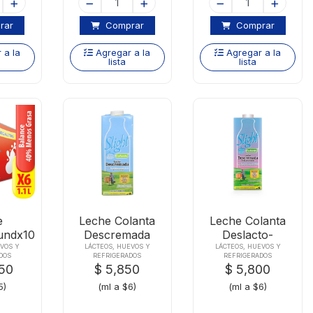
rar
Comprar
Comprar
 a la
Agregar a la
Agregar a la
lista
lista
e
Leche Colanta
Leche Colanta
6undx1000ml
Descremada
Deslacto-
pack
Slight X1000ml
descrema
EVOS Y
LÁCTEOS, HUEVOS Y
LÁCTEOS, HUEVOS Y
DOS
REFRIGERADOS
REFRIGERADOS
X1000ml
650
$ 5,850
$ 5,800
5)
(ml a $6)
(ml a $6)