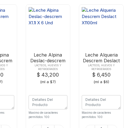
pina
Leche Alpina
Leche Alqueria
screm
Deslac-descrem
Descrem Deslact
X1.1l X 6 Und
X1100ml
EVOS Y
LÁCTEOS, HUEVOS Y
LÁCTEOS, HUEVOS Y
DOS
REFRIGERADOS
REFRIGERADOS
00
$ 43,200
$ 6,450
7)
(ml a $7)
(ml a $6)
res
Maximo de caracteres
Maximo de caracteres
permitidos: 100
permitidos: 100