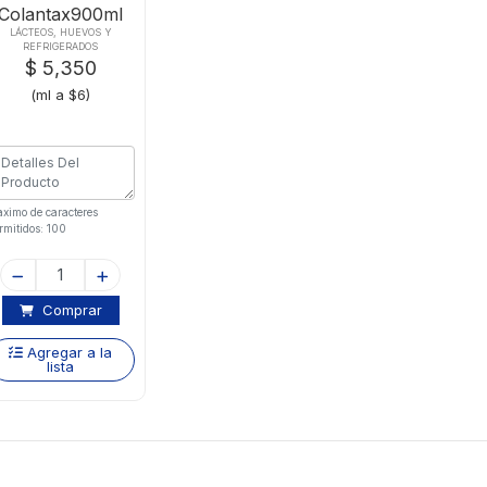
Colantax900ml
Uht Slight Descr
LÁCTEOS, HUEVOS Y
REFRIGERADOS
Bls
$ 5,350
(ml a $6)
ximo de caracteres
rmitidos: 100
Comprar
Agregar a la
lista