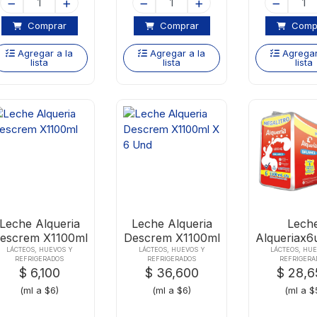
Comprar
Comprar
Comp
Agregar a la
Agregar a la
Agregar
lista
lista
lista
Leche Alqueria
Leche Alqueria
Lech
escrem X1100ml
Descrem X1100ml
Alqueriax
X 6 Und
Semi Six
LÁCTEOS, HUEVOS Y
LÁCTEOS, HUEVOS Y
LÁCTEOS, HU
REFRIGERADOS
REFRIGERADOS
REFRIGERA
$ 6,100
$ 36,600
$ 28,
(ml a $6)
(ml a $6)
(ml a $