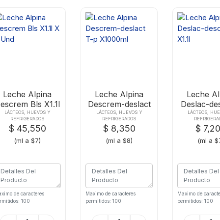
Leche Alpina
Leche Alpina
Leche Al
escrem Bls X1.1l
Descrem-deslact
Deslac-de
X 6 Und
T-p X1000ml
X1.1l
LÁCTEOS, HUEVOS Y
LÁCTEOS, HUEVOS Y
LÁCTEOS, HU
REFRIGERADOS
REFRIGERADOS
REFRIGERA
$ 45,550
$ 8,350
$ 7,2
(ml a $7)
(ml a $8)
(ml a $
ximo de caracteres
Maximo de caracteres
Maximo de caracte
rmitidos: 100
permitidos: 100
permitidos: 100