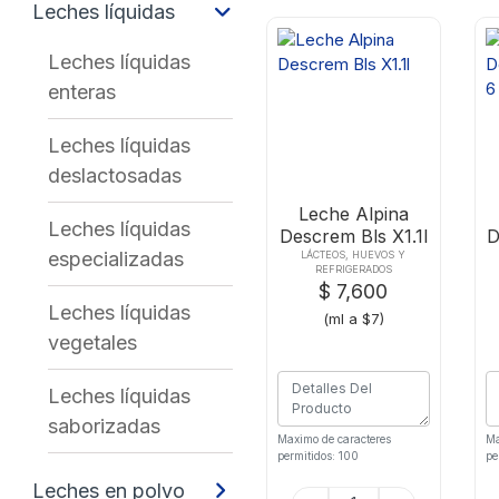
Leches líquidas
Leches líquidas
enteras
Leches líquidas
deslactosadas
Leche Alpina
Leches líquidas
Descrem Bls X1.1l
D
especializadas
LÁCTEOS, HUEVOS Y
REFRIGERADOS
$ 7,600
Leches líquidas
(ml a $7)
vegetales
Leches líquidas
saborizadas
Maximo de caracteres
Ma
permitidos: 100
pe
Leches en polvo