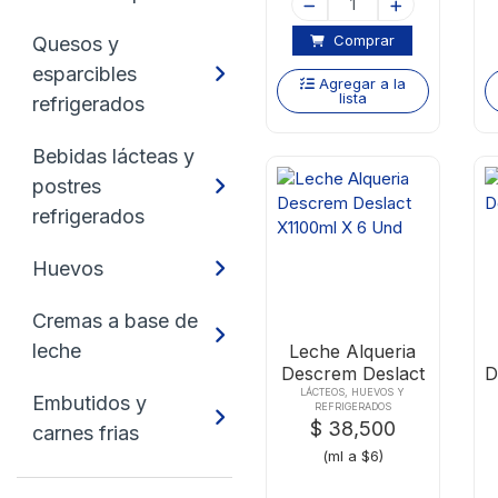
Comprar
Quesos y
esparcibles
Agregar a la
lista
refrigerados
Bebidas lácteas y
postres
refrigerados
Huevos
Cremas a base de
leche
Leche Alqueria
Descrem Deslact
D
X1100ml X 6 Und
LÁCTEOS, HUEVOS Y
Embutidos y
REFRIGERADOS
$ 38,500
carnes frias
(ml a $6)