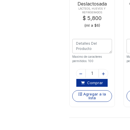
Deslactosada
Semide X1000ml
LÁCTEOS, HUEVOS Y
REFRIGERADOS
$ 5,800
(ml a $6)
Maximo de caracteres
Ma
permitidos: 100
pe
Comprar
Agregar a la
lista