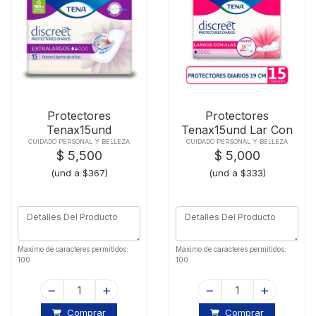
Protectores
Protectores
Tenax15und
Tenax15und Lar Con
Extralargos Lights By
Alas Lights By
CUIDADO PERSONAL Y BELLEZA
CUIDADO PERSONAL Y BELLEZA
$ 5,500
$ 5,000
(und a $367)
(und a $333)
Maximo de caracteres permitidos:
Maximo de caracteres permitidos:
100
100
Comprar
Comprar