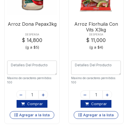
Arroz Dona Pepax3kg
Arroz Florhuila Con
Vits X3kg
DESPENSA
DESPENSA
$ 14,800
$ 11,000
(g a $5)
(g a $4)
Maximo de caracteres permitidos:
Maximo de caracteres permitidos:
100
100
Comprar
Comprar
Agregar a la lista
Agregar a la lista