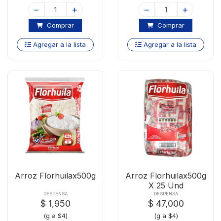
Comprar
Comprar
Agregar a la lista
Agregar a la lista
Arroz Florhuilax500g
Arroz Florhuilax500g
X 25 Und
DESPENSA
DESPENSA
$ 1,950
$ 47,000
(g a $4)
(g a $4)