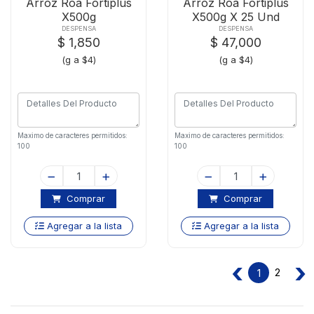
Arroz Roa Fortiplus
Arroz Roa Fortiplus
X500g
X500g X 25 Und
DESPENSA
DESPENSA
$ 1,850
$ 47,000
(g a $4)
(g a $4)
Maximo de caracteres permitidos:
Maximo de caracteres permitidos:
100
100
Comprar
Comprar
Agregar a la lista
Agregar a la lista
‹
›
2
1