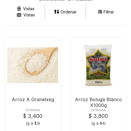
Vistas
Ordenar
Filtrar
Vistas
Arroz A Granelxkg
Arroz Boluga Blanco
X1000g
DESPENSA
DESPENSA
$ 3,400
$ 3,800
(g a $3)
(g a $4)