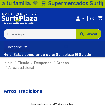
🛒 Supermercados Surtiplaza, la mejor opc
0
Buscar
Categorías
Hola, Estas comprando para: Surtiplaza El Salado
Inicio
Tienda
Despensa
Granos
Arroz tradicional
Arroz Tradicional
Encontramos:
42 Productos