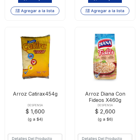
Agregar a la lista
Agregar a la lista
Arroz Catirax454g
Arroz Diana Con
Fideos X460g
DESPENSA
DESPENSA
$ 1,600
$ 2,600
(g a $4)
(g a $6)