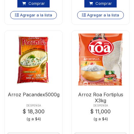
Comprar
Comprar
Agregar a la lista
Agregar a la lista
Arroz Pacandex5000g
Arroz Roa Fortiplus
X3kg
DESPENSA
DESPENSA
$ 18,300
$ 11,000
(g a $4)
(g a $4)