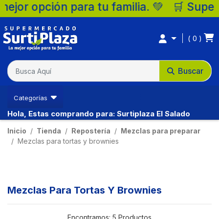
r opción para tu familia. 💚 🛒 Supermerca
0
Buscar
Categorías
Hola, Estas comprando para: Surtiplaza El Salado
Inicio
Tienda
Repostería
Mezclas para preparar
Mezclas para tortas y brownies
Mezclas Para Tortas Y Brownies
Encontramos:
5 Productos