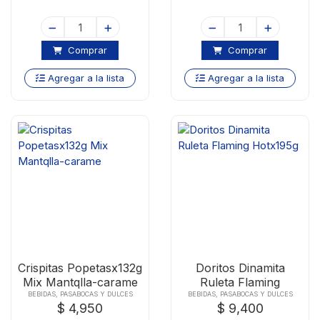
Comprar
Comprar
Agregar a la lista
Agregar a la lista
Crispitas Popetasx132g
Doritos Dinamita
Mix Mantqlla-carame
Ruleta Flaming
Hotx195g
BEBIDAS, PASABOCAS Y DULCES
BEBIDAS, PASABOCAS Y DULCES
$ 4,950
$ 9,400