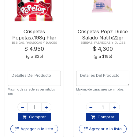
Crispetas
Crispetas Popz Dulce
Popetasx198g Fliar
Salado Natifx22gr
Caram
BEBIDAS, PASABOCAS Y DULCES
BEBIDAS, PASABOCAS Y DULCES
$ 4,950
$ 4,300
(g a $25)
(g a $195)
Maximo de caracteres permitidos:
Maximo de caracteres permitidos:
100
100
Comprar
Comprar
Agregar a la lista
Agregar a la lista