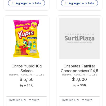
Agregar a la lista
Agregar a la lista
Chitos Yupix110g
Crispetas Familiar
Salado
Chocopopetasx114,5
Gr
BEBIDAS, PASABOCAS Y DULCES
BEBIDAS, PASABOCAS Y DULCES
$ 5,150
$ 7,000
(g a $47)
(g a $61)