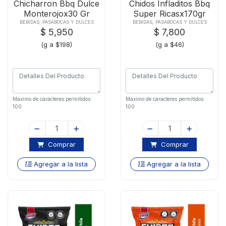
Chicharron Bbq Dulce
Chidos Infladitos Bbq
Monterojox30 Gr
Super Ricasx170gr
BEBIDAS, PASABOCAS Y DULCES
BEBIDAS, PASABOCAS Y DULCES
$ 5,950
$ 7,800
(g a $198)
(g a $46)
Maximo de caracteres permitidos:
Maximo de caracteres permitidos:
100
100
Comprar
Comprar
Agregar a la lista
Agregar a la lista