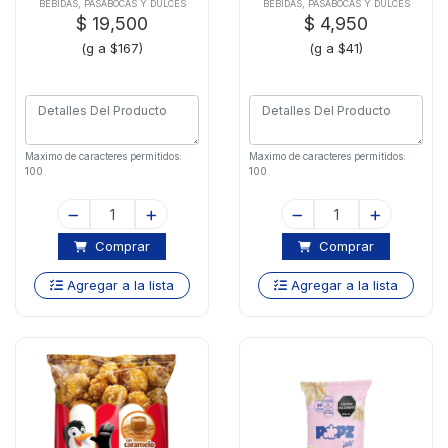
Gr
Caramel-queso
BEBIDAS, PASABOCAS Y DULCES
BEBIDAS, PASABOCAS Y DULCES
$ 19,500
$ 4,950
(g a $167)
(g a $41)
Maximo de caracteres permitidos:
Maximo de caracteres permitidos:
100
100
Comprar
Comprar
Agregar a la lista
Agregar a la lista