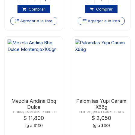
Comprar
Comprar
Agregar a la lista
Agregar a la lista
Mezcla Andina Bbq
Palomitas Yupi Caram
Dulce
X68g
Monterojox100gr
BEBIDAS, PASABOCAS Y DULCES
BEBIDAS, PASABOCAS Y DULCES
$ 11,800
$ 2,050
(g a $118)
(g a $30)