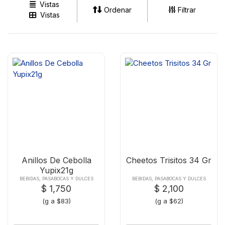
Vistas
Ordenar
Filtrar
Vistas
Anillos De Cebolla
Cheetos Trisitos 34 Gr
Yupix21g
BEBIDAS, PASABOCAS Y DULCES
BEBIDAS, PASABOCAS Y DULCES
$ 1,750
$ 2,100
(g a $83)
(g a $62)