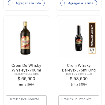
Agregar a la lista
Agregar a la lista
Crem De Whisky
Crem Whisky
Whisleysx700ml
Baileysx375ml Orig
LICORES Y CIGARRILLOS
LICORES Y CIGARRILLOS
$ 66,900
$ 58,600
(ml a $96)
(ml a $156)