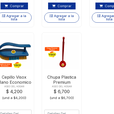
Comprar
Comprar
Comp
Agregar a la
Agregar a la
Agregar
lista
lista
lista
Cepillo Visox
Chupa Plastica
ano Economico
Premium
ASEO DEL HOGAR
ASEO DEL HOGAR
$ 4,200
$ 6,700
(und a $4,200)
(und a $6,700)