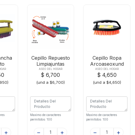
lancha
Cepillo Repuesto
Cepillo Ropa
to
Limpiajuntas
Arcoaseoxund
tex1
Visoxx1und
Plancha
OGAR
ASEO DEL HOGAR
ASEO DEL HOGAR
50
$ 6,700
$ 4,650
,950)
(und a $6,700)
(und a $4,650)
res
Maximo de caracteres
Maximo de caracteres
permitidos: 100
permitidos: 100