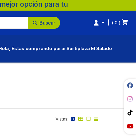
a. 💚 🛒 Supermercados Surtiplaza, la mejo
Buscar
0
Hola, Estas comprando para: Surtiplaza El Salado
Vistas: