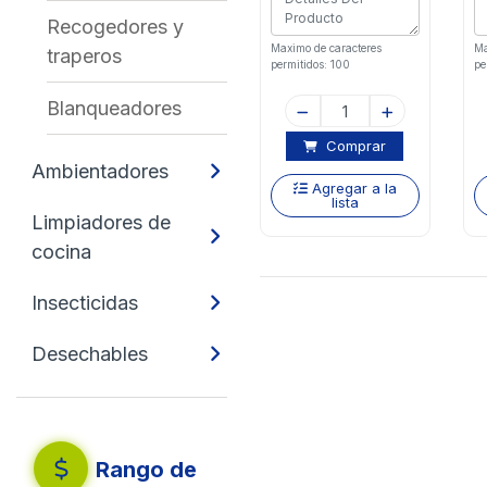
Recogedores y
Maximo de caracteres
Ma
traperos
permitidos: 100
pe
Blanqueadores
Comprar
Ambientadores
Agregar a la
lista
Limpiadores de
cocina
Insecticidas
Desechables
Rango de