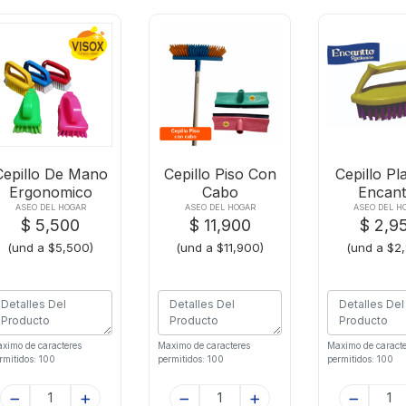
Cepillo De Mano
Cepillo Piso Con
Cepillo P
Ergonomico
Cabo
Encant
Radiant
ASEO DEL HOGAR
ASEO DEL HOGAR
ASEO DEL H
$ 5,500
$ 11,900
$ 2,9
(und a $5,500)
(und a $11,900)
(und a $2
ximo de caracteres
Maximo de caracteres
Maximo de caracte
rmitidos: 100
permitidos: 100
permitidos: 100