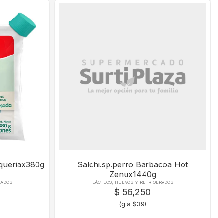
queriax380g
Salchi.sp.perro Barbacoa Hot
Zenux1440g
RADOS
LÁCTEOS, HUEVOS Y REFRIGERADOS
$ 56,250
(g a $39)