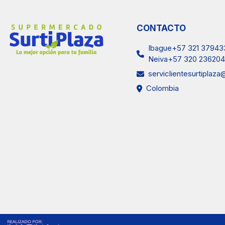
CONTACTO
Ibague+57 321 37943
Neiva+57 320 236204
serviclientesurtiplaz
Colombia