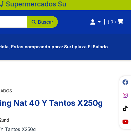
ados Surtiplaza, la mejor opción para tu 
Buscar
0
Hola, Estas comprando para: Surtiplaza El Salado
RADOS
ing Nat 40 Y Tantos X250g
2und
 Y Tantos X250g