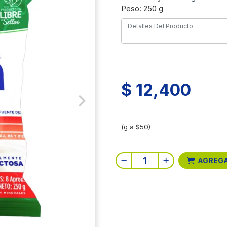
Peso: 250 g
$ 12,400
Next
(g a $50)
AGREG