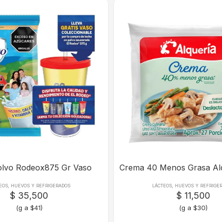
olvo Rodeox875 Gr Vaso
Crema 40 Menos Grasa Al
EOS, HUEVOS Y REFRIGERADOS
LÁCTEOS, HUEVOS Y REFRIGE
$ 35,500
$ 11,500
(g a $41)
(g a $30)