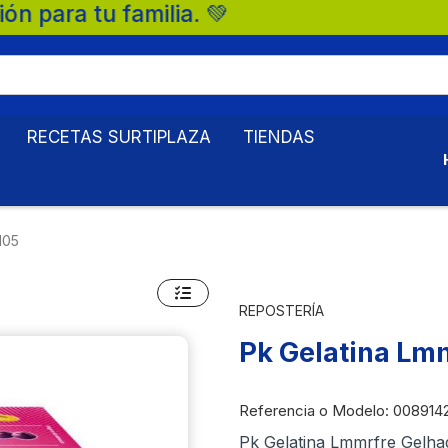
familia. 💚
RECETAS SURTIPLAZA
TIENDAS
105
REPOSTERÍA
Pk Gelatina Lm
Referencia o Modelo
: 008914
Pk Gelatina Lmmrfre Gelha