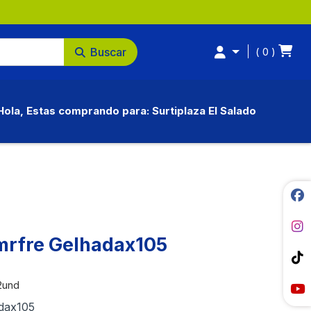
Buscar
0
Hola, Estas comprando para: Surtiplaza El Salado
mrfre Gelhadax105
2und
dax105