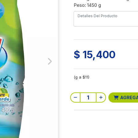
Peso: 1450 g
$ 15,400
Next
(g a $11)
AGREG