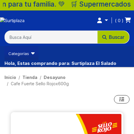
 🛒 Supermercados Surtiplaza, la mejor op
0
Buscar
Categorías
Hola, Estas comprando para: Surtiplaza El Salado
Inicio
Tienda
Desayuno
Cafe Fuerte Sello Rojox600g